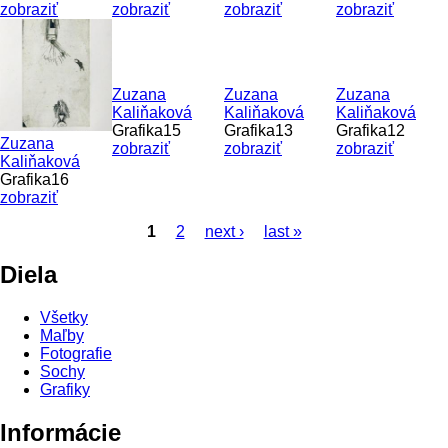
zobraziť
zobraziť
zobraziť
zobraziť
Zuzana
Zuzana
Zuzana
Kaliňaková
Kaliňaková
Kaliňaková
Grafika15
Grafika13
Grafika12
Zuzana
zobraziť
zobraziť
zobraziť
Kaliňaková
Grafika16
zobraziť
1
2
next ›
last »
Stránky
Diela
Všetky
Maľby
Fotografie
Sochy
Grafiky
Informácie