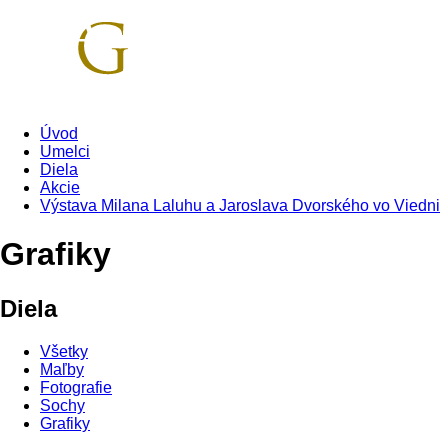
Skip to main content
Úvod
Umelci
Diela
Akcie
Výstava Milana Laluhu a Jaroslava Dvorského vo Viedni
Grafiky
Diela
Všetky
Maľby
Fotografie
Sochy
Grafiky