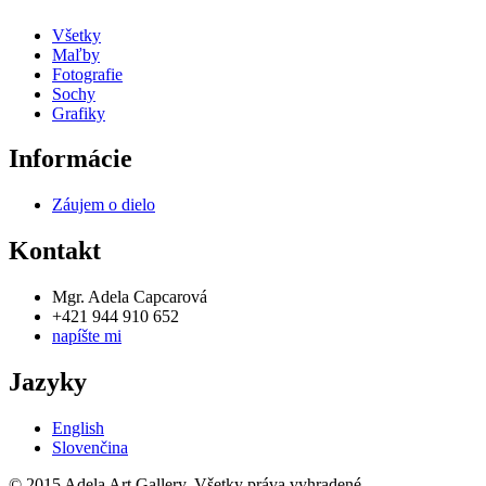
Všetky
Maľby
Fotografie
Sochy
Grafiky
Informácie
Záujem o dielo
Kontakt
Mgr. Adela Capcarová
+421 944 910 652
napíšte mi
Jazyky
English
Slovenčina
© 2015 Adela Art Gallery. Všetky práva vyhradené.