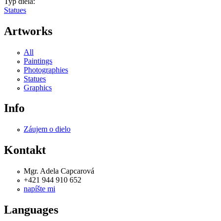
Typ diela:
Statues
Artworks
All
Paintings
Photographies
Statues
Graphics
Info
Záujem o dielo
Kontakt
Mgr. Adela Capcarová
+421 944 910 652
napíšte mi
Languages