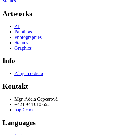
Statues
Artworks
All
Paintings
Photographies
Statues
Graphics
Info
Záujem o dielo
Kontakt
Mgr. Adela Capcarová
+421 944 910 652
napíšte mi
Languages