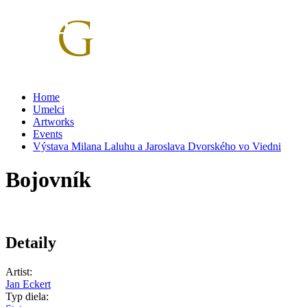
Skip to main content
Home
Umelci
Artworks
Events
Výstava Milana Laluhu a Jaroslava Dvorského vo Viedni
Bojovník
Detaily
Artist:
Jan Eckert
Typ diela: